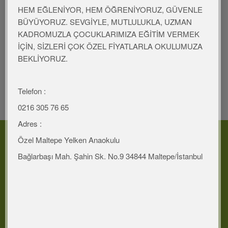
HEM EĞLENİYOR, HEM ÖĞRENİYORUZ, GÜVENLE
BÜYÜYORUZ. SEVGİYLE, MUTLULUKLA, UZMAN
KADROMUZLA ÇOCUKLARIMIZA EĞİTİM VERMEK
İÇİN, SİZLERİ ÇOK ÖZEL FİYATLARLA OKULUMUZA
BEKLİYORUZ.
Telefon :
0216 305 76 65
Adres :
İLETIŞIM
Özel Maltepe Yelken Anaokulu
Adres
Bağlarbaşı Mah. Şahin Sk. No.9 34844 Maltepe/İstanbul
Bağlarbaşı Mah. Şahinsk. No.9 34844 Maltepe/Istanbul
Telefon
0216 305 76 65
0532 708 89 73
Mail