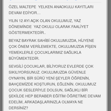
ÖZEL MALTEPE YELKEN ANAOKULU KAYITLARI
Aralık Yemek Listesi
DEVAM EDİYOR…
Ocak Yemek Listesi
YILIN 12 AYI AÇIK OLAN OKULUMUZ, YAZ
DÖNEMİNDE YAZ OKULU OLARAK FAALİYET
Şubat Yemek Listesi
GÖSTERMEKTEDİR..
BEYAZ BAYRAK SAHİBİ OKULUMUZDA, HİJYENE
Mart Yemek Listesi
ÇOK ÖNEM VERİLEMEKTE, OKULUMUZDA PİŞEN
YEMEKLERLE ÇOCUKLARIMIZ SAĞLIKLA
Nisan Yemek Listesi
BÜYÜMEKTEDİR.
Mayıs Yemek Listesi
SEVGİLİ ÇOCUKLAR, BİLİYORUZ EVLERDE ÇOK
SIKILIYORSUNUZ. OKULUMUZDA GÜVENLE
Haziran Yemek Listesi
OYNAYIN, BİR SÜRÜ YENİ ŞEYLER ÖĞRENİN,
BAHÇEMİZDE KOŞTURUN, EĞLENİN. OKULUMUZ
Temmuz Yemek Listesi
ÇOCUK SESLERİYLE DOLSUN, SAĞLIKLI BİR
ŞEKİLDE HEP BERABER EĞİTİM ÖĞRETİME DEVAM
Ağustos Yemek Listesi
EDELİM, ARKADAŞLARINIZLA OLMAYA NE
DERSİNİZ?