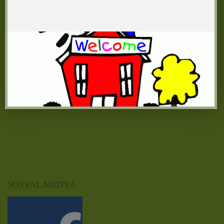
bilgi@yelkencocuk.com
oya@yelkencocuk.com
BURADAYIZ
SOSYAL MEDYA