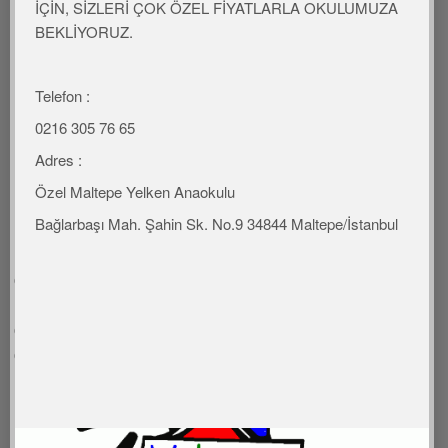
İÇİN, SİZLERİ ÇOK ÖZEL FİYATLARLA OKULUMUZA
Gençlik senin, sen gençliğinsin
BEKLİYORUZ.
Ölmedin, ölemezsin
Telefon :
0216 305 76 65
Adres :
Özel Maltepe Yelken Anaokulu
Bağlarbaşı Mah. Şahin Sk. No.9 34844 Maltepe/İstanbul
DRAMA
Öğretmen rolüne girerek öğrendiği oyunları
arkadaşlarına oynatma
Kendine güven
Fırça- Pandomin çalışması
AYIN SCAMBER SORUSU: Öğretmen olsaydınız sınıf
düzenini bozan öğrenciniz için ne yapardınız ?