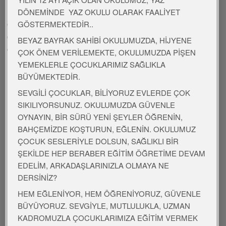
MÜZİK ve orf ETKİNLİĞİ
DÖNEMİNDE YAZ OKULU OLARAK FAALİYET
Yapu – Orf çalışması
GÖSTERMEKTEDİR..
Sesi verilen varlığın hareketini yapmak
BEYAZ BAYRAK SAHİBİ OKULUMUZDA, HİJYENE
Kaşıkla ritim tutma
ÇOK ÖNEM VERİLEMEKTE, OKULUMUZDA PİŞEN
YEMEKLERLE ÇOCUKLARIMIZ SAĞLIKLA
BÜYÜMEKTEDİR.
SEVGİLİ ÇOCUKLAR, BİLİYORUZ EVLERDE ÇOK
ŞARKI
SIKILIYORSUNUZ. OKULUMUZDA GÜVENLE
OYNAYIN, BİR SÜRÜ YENİ ŞEYLER ÖĞRENİN,
Atatürk ölmedi, yüreğimde yaşıyor
BAHÇEMİZDE KOŞTURUN, EĞLENİN. OKULUMUZ
Uygarlık savaşında, bayrağı o taşıyor
ÇOCUK SESLERİYLE DOLSUN, SAĞLIKLI BİR
ŞEKİLDE HEP BERABER EĞİTİM ÖĞRETİME DEVAM
Her gücü o aşıyor
EDELİM, ARKADAŞLARINIZLA OLMAYA NE
DERSİNİZ?
Gençliğe güç veren devrimler senin
HEM EĞLENİYOR, HEM ÖĞRENİYORUZ, GÜVENLE
BÜYÜYORUZ. SEVGİYLE, MUTLULUKLA, UZMAN
Yurduma çizdiğin aydınlar senin
KADROMUZLA ÇOCUKLARIMIZA EĞİTİM VERMEK