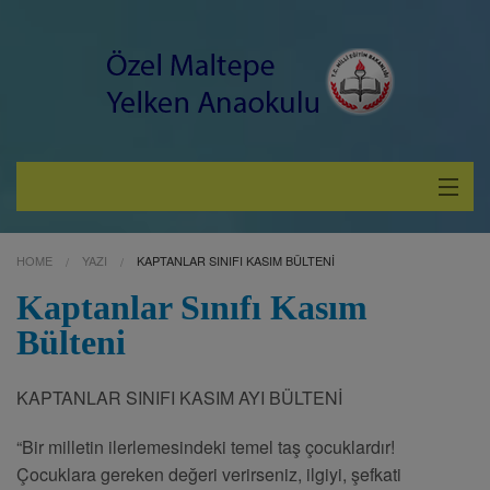
Hakkımızda
HOME
YAZI
KAPTANLAR SINIFI KASIM BÜLTENI
Hizmetlerimiz
Kaptanlar Sınıfı Kasım
Bülteni
Çocuklara Özel
Velilerimize Özel
KAPTANLAR SINIFI KASIM AYI BÜLTENİ
“Bir milletin ilerlemesindeki temel taş çocuklardır!
Çocuklara gereken değeri verirseniz, ilgiyi, şefkati