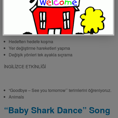
ARAŞTIRMA SORUSu: Neden hapşırırız ?
ÜLKELERİ TANIYORUZ: Mısır
BEDEN EĞİTİMİ
Hedeften hedefe koşma
Yer değiştirme hareketleri yapma
Değişik yönleri tek ayakla sıçrama
İNGİLİZCE ETKİNLİĞİ
“Goodbye – See you tomorrow’’ terimlerini öğreniyoruz.
Animals
“Baby Shark Dance” Song