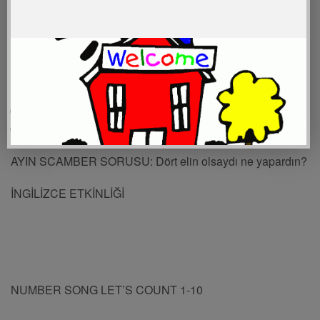
Yaratıcı DRAMA
Dans eden heykeller
Güneş- Ay- Yıldızlar draması
AYIN SCAMBER SORUSU: Dört elin olsaydı ne yapardın?
İNGİLİZCE ETKİNLİĞİ
NUMBER SONG LET’S COUNT 1-10