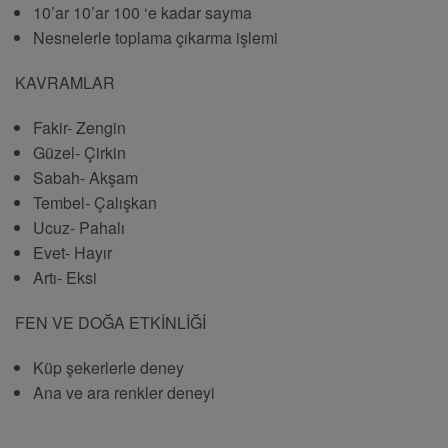
10’ar 10’ar 100 ‘e kadar sayma
Nesnelerle toplama çıkarma işlemi
KAVRAMLAR
Fakir- Zengin
Güzel- Çirkin
Sabah- Akşam
Tembel- Çalışkan
Ucuz- Pahalı
Evet- Hayır
Artı- Eksi
FEN VE DOĞA ETKİNLİĞİ
Küp şekerlerle deney
Ana ve ara renkler deneyi