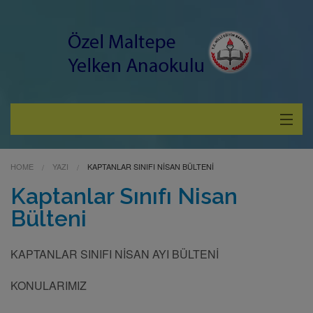
Hakkımızda
HOME
YAZI
KAPTANLAR SINIFI NISAN BÜLTENI
Hizmetlerimiz
Kaptanlar Sınıfı Nisan
Bülteni
Çocuklara Özel
Velilerimize Özel
KAPTANLAR SINIFI NİSAN AYI BÜLTENİ
KONULARIMIZ