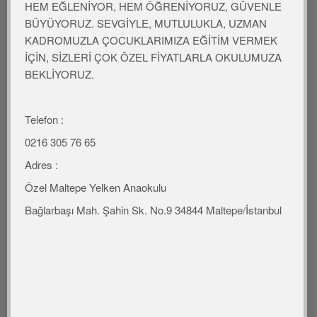
HEM EĞLENİYOR, HEM ÖĞRENİYORUZ, GÜVENLE
23 nisan
BÜYÜYORUZ. SEVGİYLE, MUTLULUKLA, UZMAN
KADROMUZLA ÇOCUKLARIMIZA EĞİTİM VERMEK
Sanki her tarafta var bir düğün.
İÇİN, SİZLERİ ÇOK ÖZEL FİYATLARLA OKULUMUZA
Çünkü, en şerefli en mutlu gün.
BEKLİYORUZ.
Bugün yirmi üç Nisan,
Hep neşeyle doluyor insan.
Telefon :
İşte, bugün bir meclis kuruldu,
0216 305 76 65
Sonra hemen padişah kovuldu.
Bugün yirmi üç Nisan,
Adres :
Hep neşeyle doluyor insan.
Özel Maltepe Yelken Anaokulu
Bağlarbaşı Mah. Şahin Sk. No.9 34844 Maltepe/İstanbul
Bugün,
Atatürk
’ten bir armağan,
Yoksa, tutsak olurduk sen inan.
Bugün yirmi üç Nisan,
Hep neşeyle doluyor insan
.