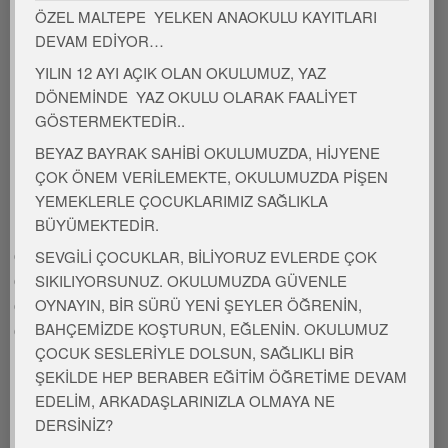
ÖZEL MALTEPE YELKEN ANAOKULU KAYITLARI
Kalbimize ismi var Kırmızı da rengi var
DEVAM EDİYOR…
Şu kocaman yurdumun türkü gibi adı var
YILIN 12 AYI AÇIK OLAN OKULUMUZ, YAZ
( Atatürk ) ( Bayrak )
DÖNEMİNDE YAZ OKULU OLARAK FAALİYET
( Türkiye )
GÖSTERMEKTEDİR..
BEYAZ BAYRAK SAHİBİ OKULUMUZDA, HİJYENE
ÇOK ÖNEM VERİLEMEKTE, OKULUMUZDA PİŞEN
YEMEKLERLE ÇOCUKLARIMIZ SAĞLIKLA
OYUNLAR
BÜYÜMEKTEDİR.
Öt kuşum öt
SEVGİLİ ÇOCUKLAR, BİLİYORUZ EVLERDE ÇOK
Renkli yumurtalar
SIKILIYORSUNUZ. OKULUMUZDA GÜVENLE
OYNAYIN, BİR SÜRÜ YENİ ŞEYLER ÖĞRENİN,
Hangi renk kayboldu
BAHÇEMİZDE KOŞTURUN, EĞLENİN. OKULUMUZ
Biz dans ederiz
ÇOCUK SESLERİYLE DOLSUN, SAĞLIKLI BİR
ŞEKİLDE HEP BERABER EĞİTİM ÖĞRETİME DEVAM
EDELİM, ARKADAŞLARINIZLA OLMAYA NE
MÜZİK ETKİNLİĞİ
DERSİNİZ?