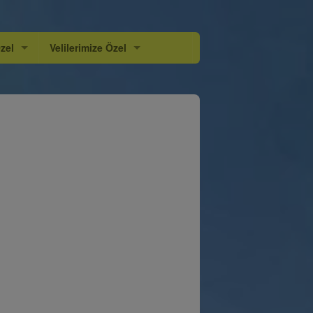
zel
Velilerimize Özel
rimiz
Velilere Özel Kitap Önerileri
Rehberlik Servisimiz