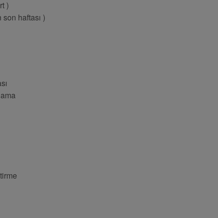
t )
 son haftası )
sı
alama
ştirme