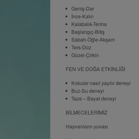
Geniş-Dar
İnce-Kalın
Kalabalık-Tenha
Başlangıç-Bitiş
Sabah-Öğle-Akşam
Ters-Düz
Güzel-Çirkin
FEN VE DOĞA ETKİNLİĞİ
Kokular nasıl yayılır deneyi
Buz-Su deneyi
Taze – Bayat deneyi
BİLMECELERİMİZ
Hayvanların yuvası Yaz