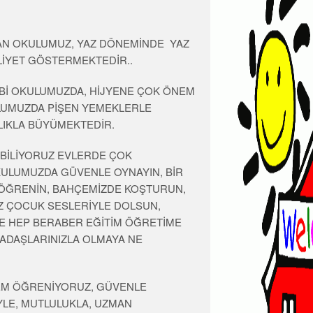
OLAN OKULUMUZ, YAZ DÖNEMİNDE YAZ
LİYET GÖSTERMEKTEDİR..
Bİ OKULUMUZDA, HİJYENE ÇOK ÖNEM
LUMUZDA PİŞEN YEMEKLERLE
LIKLA BÜYÜMEKTEDİR.
 BİLİYORUZ EVLERDE ÇOK
KULUMUZDA GÜVENLE OYNAYIN, BİR
 ÖĞRENİN, BAHÇEMİZDE KOŞTURUN,
Z ÇOCUK SESLERİYLE DOLSUN,
LDE HEP BERABER EĞİTİM ÖĞRETİME
ADAŞLARINIZLA OLMAYA NE
EM ÖĞRENİYORUZ, GÜVENLE
LE, MUTLULUKLA, UZMAN