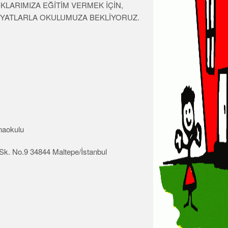
ARIMIZA EĞİTİM VERMEK İÇİN,
FİYATLARLA OKULUMUZA BEKLİYORUZ.
 yaşaydınız hangi hayvan olmak isterdiniz?
naokulu
Sk. No.9 34844 Maltepe/İstanbul
alışması
de durma
afe ilerleme