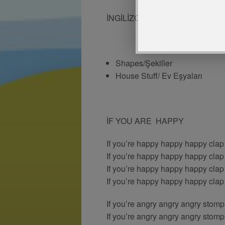
İNGİLİZCE ETKİNLİĞİ
Shapes/Şekiller
House Stuff/ Ev Eşyaları
İF YOU ARE HAPPY
If you’re happy happy happy clap
If you’re happy happy happy clap
If you’re happy happy happy clap
If you’re happy happy happy clap
If you’re angry angry angry stomp 
If you’re angry angry angry stomp 