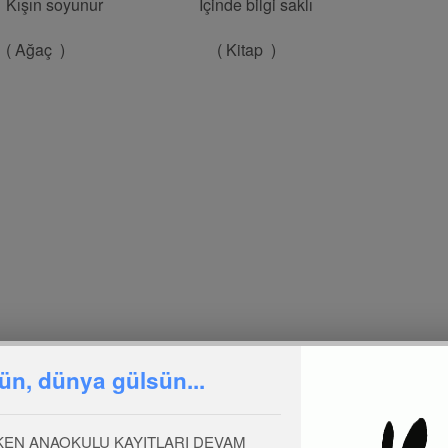
şın soyunur İçinde bilgi saklı
Ağaç ) ( Kitap )
ün, dünya gülsün...
AR AĞACA
KEN ANAOKULU KAYITLARI DEVAM