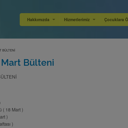
Hakkımızda
Hizmetlerimiz
Çocuklara Ö
Neden Biz ?
Anaokulu
Kitap Önerile
Biz Kimiz ?
Dengeli Beslenme
T BÜLTENI
Oyun Grubu
 Mart Bülteni
Rehberlik Hizmetlerimiz
BÜLTENİ
Yaz Okulu
)
( 18 Mart )
rt )
ftası )