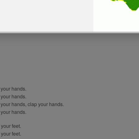
 your hands.
 your hands.
 your hands, clap your hands.
 your hands.
your feet.
your feet.