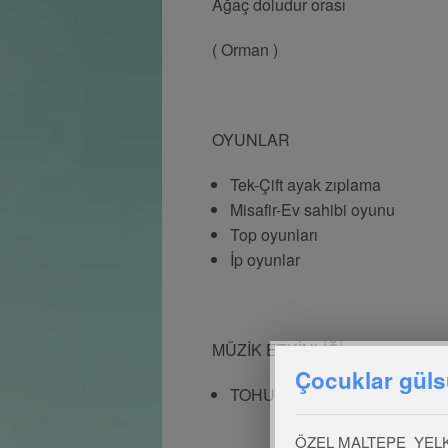
Ağaç doludur orası Kı
( Orman ) ( 
OYUNLAR
Tek-Çift ayak zıplama
Misafir-Ev sahibi oyunu
Top oyunları
İp oyunlar
MÜZİK ETKİNLİĞİ
Çocuklar güls
TOHUMLAR FİDANA FİDANL
ÖZEL MALTEPE YEL