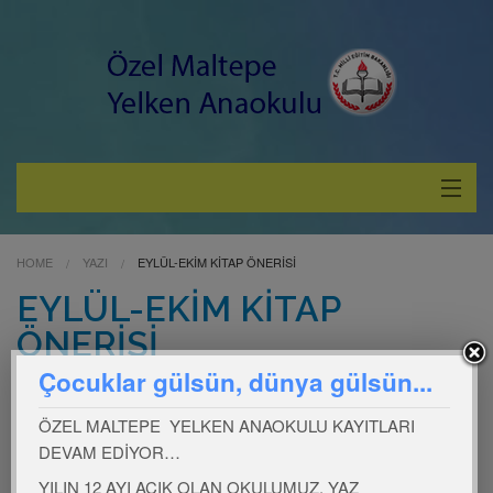
Hakkımızda
HOME
YAZI
EYLÜL-EKİM KİTAP ÖNERİSİ
Hizmetlerimiz
EYLÜL-EKİM KİTAP
ÖNERİSİ
Çocuklara Özel
Çocuklar gülsün, dünya gülsün...
Velilerimize Özel
ÖZEL MALTEPE YELKEN ANAOKULU KAYITLARI
DEVAM EDİYOR…
YILIN 12 AYI AÇIK OLAN OKULUMUZ, YAZ