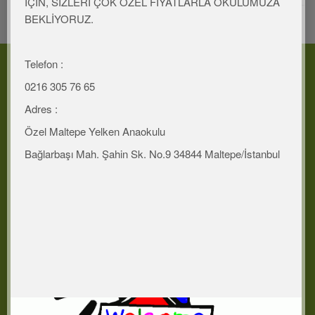
İÇİN, SİZLERİ ÇOK ÖZEL FİYATLARLA OKULUMUZA
BEKLİYORUZ.
Telefon :
İLETIŞIM
0216 305 76 65
Adres
Adres :
Bağlarbaşı Mah. Şahinsk. No.9 34844 Maltepe/Istanbul
Telefon
Özel Maltepe Yelken Anaokulu
0216 305 76 65
Bağlarbaşı Mah. Şahin Sk. No.9 34844 Maltepe/İstanbul
0532 708 89 73
Mail
bilgi@yelkencocuk.com
oya@yelkencocuk.com
BURADAYIZ