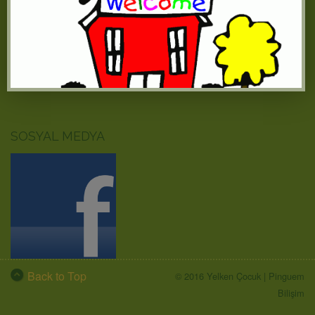
SOSYAL MEDYA
Back to Top
© 2016 Yelken Çocuk |
Pinguem
Bilişim