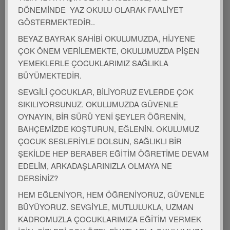
DÖNEMİNDE YAZ OKULU OLARAK FAALİYET
GÖSTERMEKTEDİR..
BEYAZ BAYRAK SAHİBİ OKULUMUZDA, HİJYENE
ÇOK ÖNEM VERİLEMEKTE, OKULUMUZDA PİŞEN
YEMEKLERLE ÇOCUKLARIMIZ SAĞLIKLA
BÜYÜMEKTEDİR.
SEVGİLİ ÇOCUKLAR, BİLİYORUZ EVLERDE ÇOK
SIKILIYORSUNUZ. OKULUMUZDA GÜVENLE
OYNAYIN, BİR SÜRÜ YENİ ŞEYLER ÖĞRENİN,
BAHÇEMİZDE KOŞTURUN, EĞLENİN. OKULUMUZ
ÇOCUK SESLERİYLE DOLSUN, SAĞLIKLI BİR
ŞEKİLDE HEP BERABER EĞİTİM ÖĞRETİME DEVAM
EDELİM, ARKADAŞLARINIZLA OLMAYA NE
DERSİNİZ?
HEM EĞLENİYOR, HEM ÖĞRENİYORUZ, GÜVENLE
BÜYÜYORUZ. SEVGİYLE, MUTLULUKLA, UZMAN
KADROMUZLA ÇOCUKLARIMIZA EĞİTİM VERMEK
25 Ağustos 2016
Genel